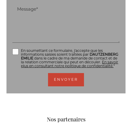
Message*
En soumettant ce formulaire, j'accepte que les
informations saisies soient traitées par
DAUTZENBERG
EMILIE
dans le cadre de ma demande de contact et de
la relation commerciale qui peut en découler.
En savoir
plus en consultant notre politique de confidentialité.
*
Nos partenaires