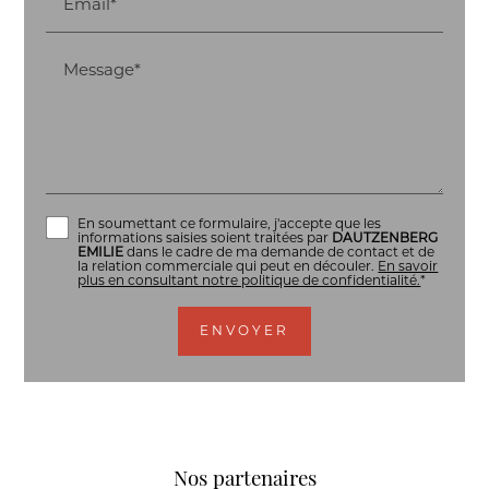
Email*
Message*
En soumettant ce formulaire, j'accepte que les
informations saisies soient traitées par
DAUTZENBERG
EMILIE
dans le cadre de ma demande de contact et de
la relation commerciale qui peut en découler.
En savoir
plus en consultant notre politique de confidentialité.
*
Nos partenaires