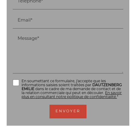
Téléphone*
Email*
Message*
En soumettant ce formulaire, j'accepte que les
informations saisies soient traitées par
DAUTZENBERG
EMILIE
dans le cadre de ma demande de contact et de
la relation commerciale qui peut en découler.
En savoir
plus en consultant notre politique de confidentialité.
*