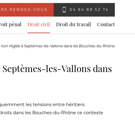
RE RENDEZ-VOUS
04 84 88 52 74
roit pénal
Droit civil
Droit du travail
Contact
ion non réglée à Septèmes-les-Vallons dans les Bouches-du-Rhône
 à Septèmes-les-Vallons dans
équemment les tensions entre héritiers.
s droits dans les Bouches-du-Rhône ce contexte
s