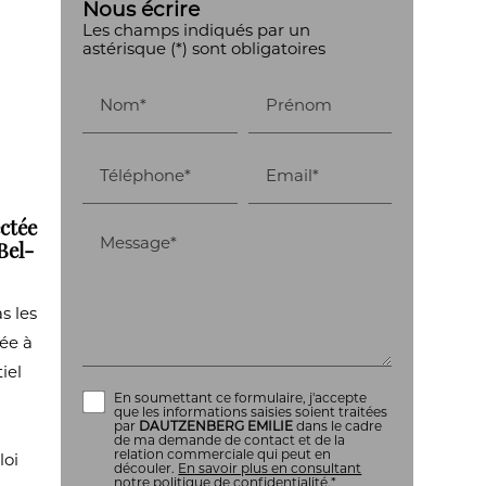
Nous écrire
Les champs indiqués par un
astérisque (*) sont obligatoires
Nom*
Prénom
Téléphone*
Email*
ectée
Message*
Bel-
s les
née à
iel
En soumettant ce formulaire, j'accepte
que les informations saisies soient traitées
par
DAUTZENBERG EMILIE
dans le cadre
de ma demande de contact et de la
relation commerciale qui peut en
loi
découler.
En savoir plus en consultant
notre politique de confidentialité.
*