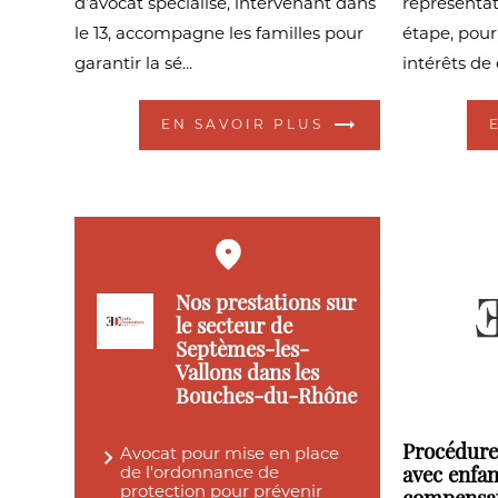
d’avocat spécialisé, intervenant dans
représenta
le 13, accompagne les familles pour
étape, pour
garantir la sé...
intérêts de 
EN SAVOIR PLUS
Nos prestations sur
le secteur de
Septèmes-les-
Vallons dans les
Bouches-du-Rhône
Avocat pour mise en place
Procédure
de l'ordonnance de
avec enfan
protection pour prévenir