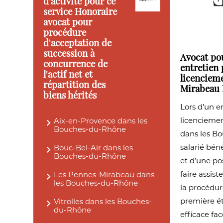
d'activité pour ce
service Honoraire
avocat pour
procédure
d'acceptation de
succession à
Avocat pou
concurrence de
entretien 
l'actif net et
licenciem
répartition des
Mirabeau
biens hérités
Lors d’un e
licencieme
Aix-en-Provence dans les
Bouches-du-Rhône
dans les B
salarié béné
Bouc-Bel-Air dans les
Bouches-du-Rhône
et d’une pos
faire assist
Les Pennes-Mirabeau dans
les Bouches-du-Rhône
la procédure
première é
Vitrolles dans les Bouches-
du-Rhône
efficace fac