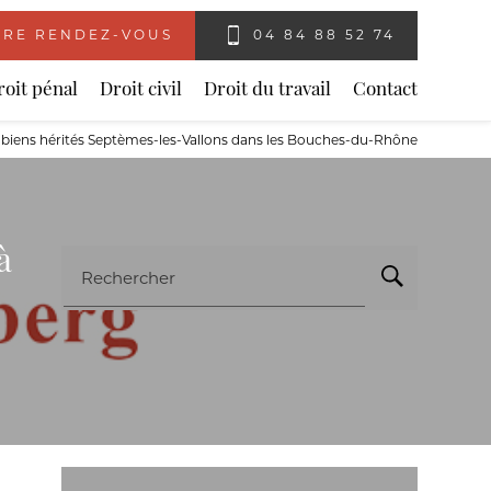
RE RENDEZ-VOUS
04 84 88 52 74
roit pénal
Droit civil
Droit du travail
Contact
es biens hérités Septèmes-les-Vallons dans les Bouches-du-Rhône
à
Rechercher