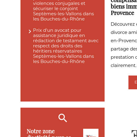
compensat
violences conjugales et
biens imm
sécuriser le conjoint
Septèmes-les-Vallons dans
Provence
les Bouches-du-Rhône
Découvrez 
Prix d'un avocat pour
divorce ami
assistance juridique en
rédaction de testament avec
en-Provence
respect des droits des
partage des
héritiers réservataires
Septèmes-les-Vallons dans
prestation
les Bouches-du-Rhône
clairement.
Notre zone