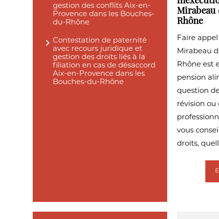
inexécuti
gestion des conflits Aix-en-
Mirabeau 
Provence dans les Bouches-
Rhône
du-Rhône
Faire appel
Contestation de paternité
avec recours juridique et
Mirabeau d
gestion des droits liés à la
Rhône est es
filiation en cas de désaccord
Aix-en-Provence dans les
pension alim
Bouches-du-Rhône
question d
révision ou
profession
vous consei
droits, quell