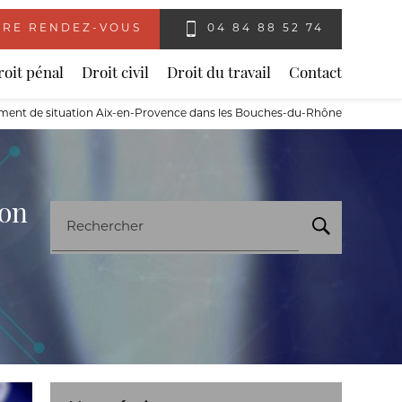
RE RENDEZ-VOUS
04 84 88 52 74
roit pénal
Droit civil
Droit du travail
Contact
ngement de situation Aix-en-Provence dans les Bouches-du-Rhône
ion
Rechercher