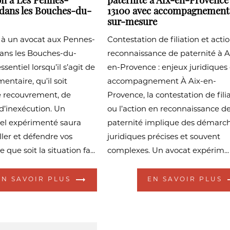
on à Les Pennes-
paternité à Aix-en-Provence
dans les Bouches-du-
13100 avec accompagnement
sur-mesure
 à un avocat aux Pennes-
Contestation de filiation et acti
ans les Bouches-du-
reconnaissance de paternité à A
sentiel lorsqu’il s’agit de
en-Provence : enjeux juridiques 
entaire, qu’il soit
accompagnement À Aix-en-
e recouvrement, de
Provence, la contestation de fili
 d’inexécution. Un
ou l’action en reconnaissance d
nel expérimenté saura
paternité implique des démarc
ller et défendre vos
juridiques précises et souvent
e que soit la situation fa...
complexes. Un avocat expérim...
EN SAVOIR PLUS
EN SAVOIR PLUS