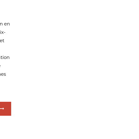
on en
ix-
et
ation
e
hes