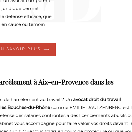
ar un avocat compétent.
e juridique permet
ne défense efficace, que
is en cause ou témoin
EN SAVOIR PLUS
harcèlement à Aix-en-Provence dans les
ion de harcèlement au travail ? Un
avocat droit du travail
s les Bouches-du-Rhône
comme EMILIE DAUTZENBERG est l
éfense des salariés confrontés à des licenciements abusifs o
abinet vous accompagne pour faire valoir vos droits devant l
ices subis. Que vous soyez en cours de procédure ou que vo