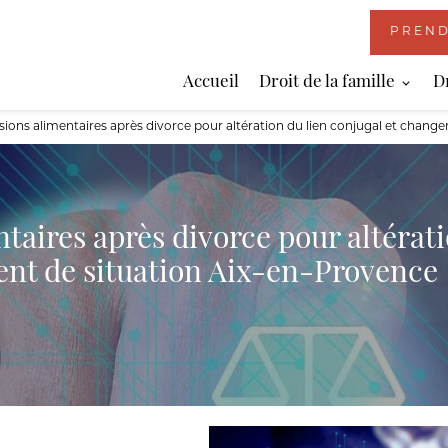
PREND
Accueil
Droit de la famille
D
sions alimentaires après divorce pour altération du lien conjugal et cha
taires après divorce pour altérat
ent de situation Aix-en-Provence