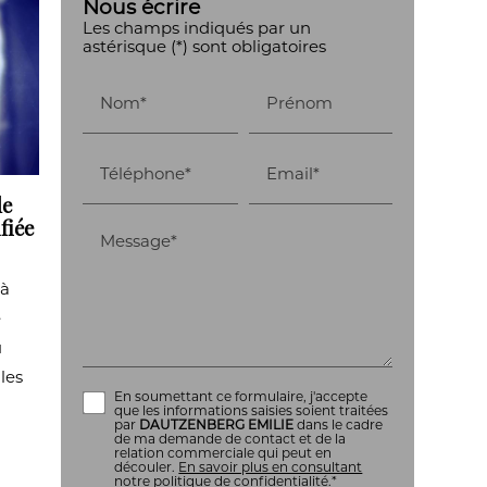
Nous écrire
Les champs indiqués par un
astérisque (*) sont obligatoires
Nom*
Prénom
Téléphone*
Email*
de
fiée
Message*
 à
e
u
 les
En soumettant ce formulaire, j'accepte
que les informations saisies soient traitées
par
DAUTZENBERG EMILIE
dans le cadre
de ma demande de contact et de la
relation commerciale qui peut en
découler.
En savoir plus en consultant
notre politique de confidentialité.
*