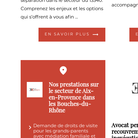
séparation dans le secteur du 13340.
accompagn
Comprenez les enjeux et les options
qui s’offrent à vous afin ...
EN SAVOIR PLUS
Nos prestations sur
le secteur de Aix-
en-Provence dans
les Bouches-du-
Rhône
Avocat pe
Demande de droits de visite
pour les grands-parents
recouvrem
avec médiation familiale et