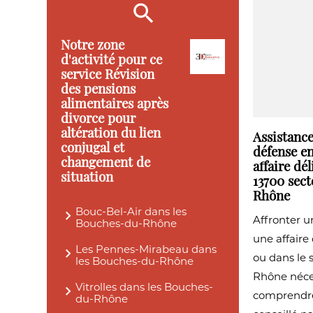
Notre zone
d'activité pour ce
service Révision
des pensions
alimentaires après
divorce pour
altération du lien
Assistanc
conjugal et
défense en
changement de
affaire dé
situation
13700 sec
Rhône
Bouc-Bel-Air dans les
Affronter u
Bouches-du-Rhône
une affaire
Les Pennes-Mirabeau dans
ou dans le 
les Bouches-du-Rhône
Rhône néce
Vitrolles dans les Bouches-
comprendre 
du-Rhône